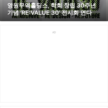
창
영원무역홀딩스, 학회 창립 30주년
립
기념 ‘RE:VALUE 30’ 전시회 연다
3
0
주
년
기
AD
념
‘
R
E
:
V
A
L
U
E
3
0
’
전