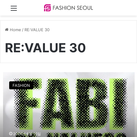
Menu
Home
/
RE:VALUE 30
RE:VALUE 30
영
원
FASHION
무
역
홀
딩
스
,
학
회
2026년 6월 15일