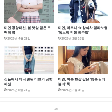
포
인
트
미연 공항패션, 봄 햇살 닮은 로
미연, 마르니 쇼 참석차 밀라노행
맨틱 룩
‘독보적 인형 비주얼’
2026년 4월 28일
2026년 2월 26일
심플해서 더 세련된 미연의 공항
미연, 여름 햇살 같은 ‘청순 & 러
패션
블리’ 룩
2025년 6월 24일
2024년 8월 31일
AD