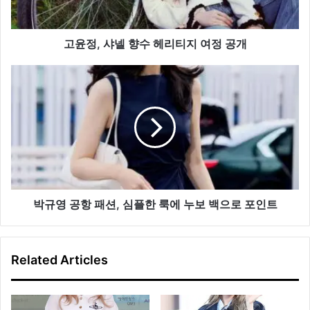
헤
리
티
고윤정, 샤넬 향수 헤리티지 여정 공개
지
여
박
정
규
공
영
개
공
항
패
션,
심
플
한
박규영 공항 패션, 심플한 룩에 누보 백으로 포인트
룩
에
누
Related Articles
보
백
으
로