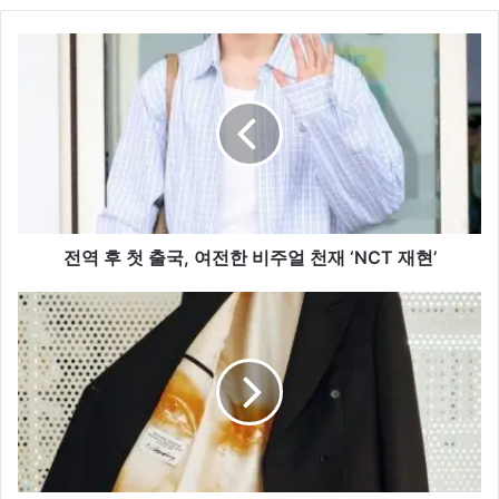
전
역
후
첫
출
국,
여
전
한
비
전역 후 첫 출국, 여전한 비주얼 천재 ‘NCT 재현’
주
얼
보
천
스,
재
거
‘NCT
장
재
‘카
현’
타
리
나
지