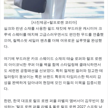
[사진제공=랄프로렌 코리아]
실크와 린넨 소재를 사용한 필드 재킷에 부드러운 캐시미어 크
루넥 스웨터를 매치해 고급스러우면서도 편안한 무드를 연출했
으며, 릴렉스핏 세일러 팬츠를 더해 여유로운 실루엣을 완성했
다.
여기에 부드러운 카프 스웨이드 소재의 태슬 로퍼와 랄프 로렌
의 아이코닉한 쿠퍼 더플 백을 함께 스타일링해 클래식하면서
도 세련된 공항패션을 선보였다. 특히 절제된 컬러와 정교한 테
일러링이 돋보이는 룩은 브랜드 특유의 타임리스한 럭셔리 감
성을 완벽하게 담아내며 현장에 모인 이들의 이목을 집중시켰
다.
한편, 한국 대표로 랄프 로렌 퍼플 라벨의 앰버서더 김우빈이 참
석하는 ‘랄프 로렌 퍼플 라벨 & 폴로 랄프 로렌 2027 스프링 남