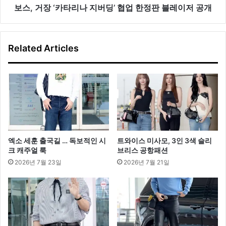
버
보스, 거장 ‘카타리나 지버딩’ 협업 한정판 블레이저 공개
딩’
협
업
Related Articles
한
정
판
블
레
이
저
공
개
엑소 세훈 출국길 … 독보적인 시
트와이스 미사모, 3인 3색 슬리
크 캐주얼 룩
브리스 공항패션
2026년 7월 23일
2026년 7월 21일