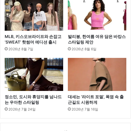
맥
스!”
전
시
진
행
MLB, 키스오브라이프와 손잡고
발리봉, 한여름 여유 담은 바캉스
‘SWEAT’ 핫썸머 에디션 출시
스타일링 제안
2026년 8월 7일
2026년 8월 6일
정소민, 도시와 휴양지를 넘나드
대세는 ‘라이트 포멀’, 폭염 속 출
는 우아한 스타일링
근길도 시원하게
2026년 7월 24일
2026년 7월 16일