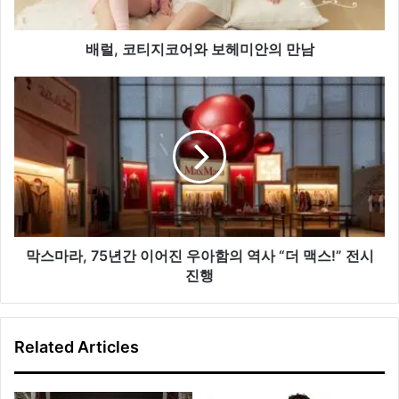
와
보
헤
배럴, 코티지코어와 보헤미안의 만남
미
안
막
의
스
만
마
남
라,
75
년
간
이
어
진
막스마라, 75년간 이어진 우아함의 역사 “더 맥스!” 전시
우
진행
아
함
의
Related Articles
역
사
“더