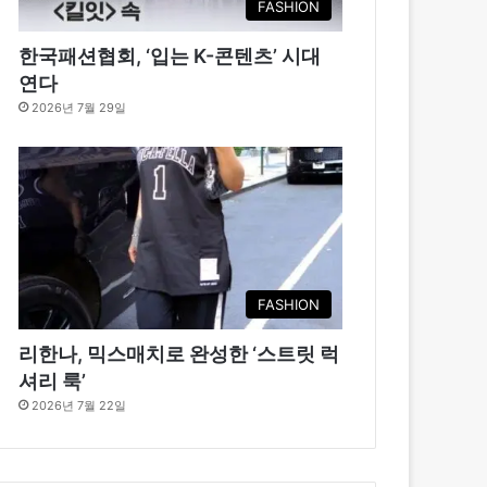
FASHION
한국패션협회, ‘입는 K-콘텐츠’ 시대
연다
2026년 7월 29일
FASHION
리한나, 믹스매치로 완성한 ‘스트릿 럭
셔리 룩’
2026년 7월 22일