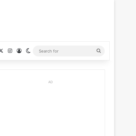
cebook
X
Instagram
Log In
Switch skin
Search
for
AD