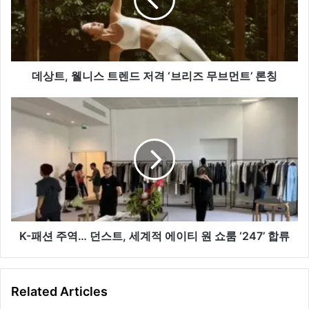
니
스
트
렌
드
저
데상트, 웰니스 트렌드 저격 ‘브리즈 무브먼트’ 론칭
격
‘브
K-
리
패
즈
션
무
주
브
역…
먼
던
트’
스
론
트,
칭
세
계
K-패션 주역… 던스트, 세계적 에이티 원 쇼룸 ‘247’ 합류
적
에
이
Related Articles
티
원