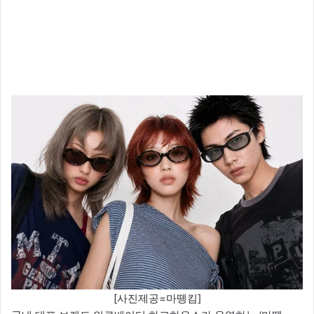
[사진제공=마뗑킴]