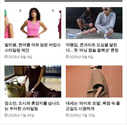
쇼
룸
‘247’
합
류
발리봉, 한여름 여유 담은 바캉스
마뗑킴, 콘크리트 도심을 달린
스타일링 제안
다… 첫 ‘러닝 캡슐 컬렉션’ 론칭
2026년 8월 6일
2026년 8월 6일
정소민, 도시와 휴양지를 넘나드
대세는 ‘라이트 포멀’, 폭염 속 출
는 우아한 스타일링
근길도 시원하게
2026년 7월 24일
2026년 7월 16일