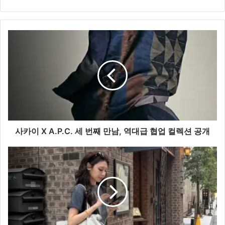
사
카
이
X
A.P.C.
세
번
째
만
남,
사카이 X A.P.C. 세 번째 만남, 역대급 협업 컬렉션 공개
역
대
최
급
수
협
영,
업
그
컬
녀
렉
의
션
시
공