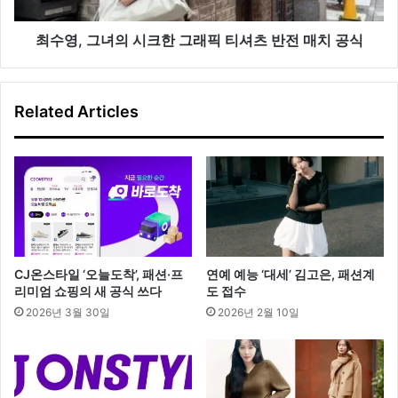
크
개
한
그
최수영, 그녀의 시크한 그래픽 티셔츠 반전 매치 공식
래
픽
티
Related Articles
셔
츠
반
전
매
치
공
식
CJ온스타일 ‘오늘도착’, 패션·프
연예 예능 ‘대세’ 김고은, 패션계
리미엄 쇼핑의 새 공식 쓰다
도 접수
2026년 3월 30일
2026년 2월 10일