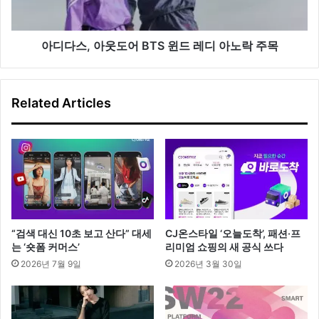
어
BTS
윈
아디다스, 아웃도어 BTS 윈드 레디 아노락 주목
드
레
디
Related Articles
아
노
락
주
목
“검색 대신 10초 보고 산다” 대세
CJ온스타일 ‘오늘도착’, 패션·프
는 ‘숏폼 커머스’
리미엄 쇼핑의 새 공식 쓰다
2026년 7월 9일
2026년 3월 30일