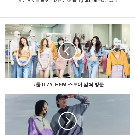
세계 일주를 꿈꾸는 패션 기자 mbh@fashionseoul.com
그
룹
ITZY,
H&M
스
토
어
깜
짝
방
그룹 ITZY, H&M 스토어 깜짝 방문
문
아
디
다
스,
아
웃
도