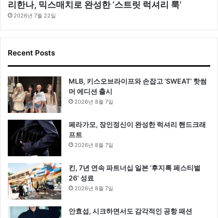
리한나, 믹스매치로 완성한 ‘스트릿 럭셔리 룩’
2026년 7월 22일
Recent Posts
MLB, 키스오브라이프와 손잡고 ‘SWEAT’ 핫썸
머 에디션 출시
2026년 8월 7일
페라가모, 장인정신이 완성한 럭셔리 핸드크래
프트
2026년 8월 7일
킨, 7년 연속 파트너십 일본 ‘후지록 페스티벌
26’ 성료
2026년 8월 7일
안효섭, 시크하면서도 감각적인 공항 패션