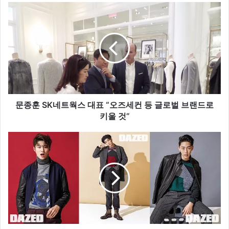
문
종
훈
S
K
네
트
웍
스
대
문종훈 SK네트웍스 대표 “오즈세컨 등 글로벌 브랜드로
표
키울 것”
“
오
[
즈
F
세
S
컨
화
등
보
글
]
로
남
벌
성
브
톱