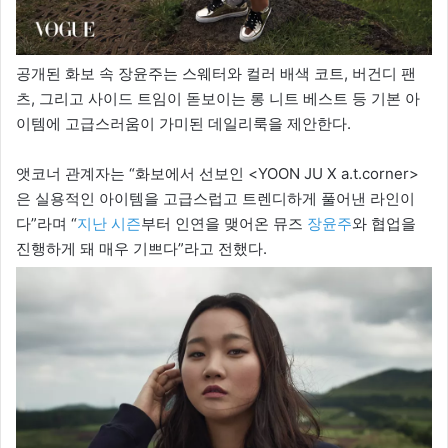
공개된 화보 속 장윤주는 스웨터와 컬러 배색 코트, 버건디 팬
츠, 그리고 사이드 트임이 돋보이는 롱 니트 베스트 등 기본 아
이템에 고급스러움이 가미된 데일리룩을 제안한다.
앳코너 관계자는 “화보에서 선보인 <YOON JU X a.t.corner>
은 실용적인 아이템을 고급스럽고 트렌디하게 풀어낸 라인이
다”라며 “
지난 시즌
부터 인연을 맺어온 뮤즈
장윤주
와 협업을
진행하게 돼 매우 기쁘다”라고 전했다.