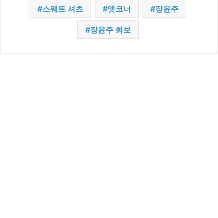
스웨트 셔츠
앳코너
장윤주
장윤주 화보