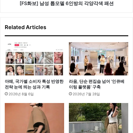
랜
모
[FS화보] 남성 톱모델 6인방의 각양각색 패션
드
델
로
6
키
인
Related Articles
울
방
것
의
”
각
양
각
색
패
션
아떼, 국가별 소비자 특성 반영한
라움, 단순 편집숍 넘어 ‘인큐베
전략 눈에 띄는 성과 기록
이팅 플랫폼’ 구축
2026년 8월 6일
2026년 7월 28일