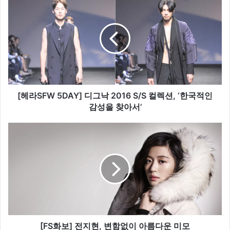
헤
라
S
F
W
5
D
A
Y
[헤라SFW 5DAY] 디그낙 2016 S/S 컬렉션, ‘한국적인
]
감성을 찾아서’
디
그
[
낙
F
2
S
0
화
1
보
6
]
S
전
/
지
S
현
컬
,
[FS화보] 전지현, 변함없이 아름다운 미모