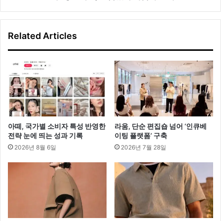
렉
변
션
함
,
없
Related Articles
‘
이
한
아
국
름
적
다
인
운
감
미
성
모
을
찾
아떼, 국가별 소비자 특성 반영한
라움, 단순 편집숍 넘어 ‘인큐베
아
전략 눈에 띄는 성과 기록
이팅 플랫폼’ 구축
서
2026년 8월 6일
2026년 7월 28일
’