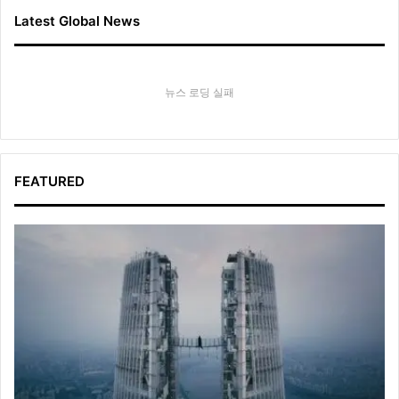
Latest Global News
뉴스 로딩 실패
FEATURED