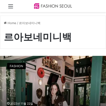
Menu
Home
/
르아보네미니백
르아보네미니백
사
복
FASHION
여
신
효
민
,
감
각
적
2022년 11월 22일