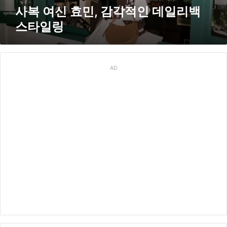
인
사복 여신 효민, 감각적인 데일리백
데
스타일링
일
리
백
스
타
AD
일
링