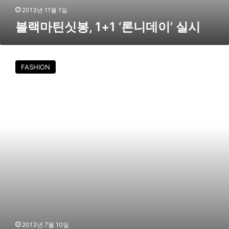
‘
2013년 11월 1일
론
블랙마틴싯봉, 1+1 ‘론니데이’ 실시
니
데
이
블
’
랙
FASHION
실
마
시
틴
싯
봉
,
론
니
슈
즈
‘
옴
므
’
라
인
2013년 7월 10일