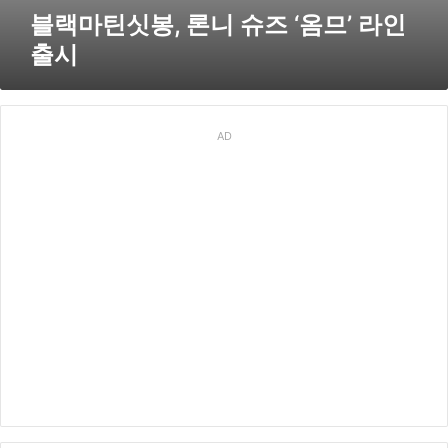
출
블랙마틴싯봉, 론니 슈즈 ‘옴므’ 라인
시
출시
AD