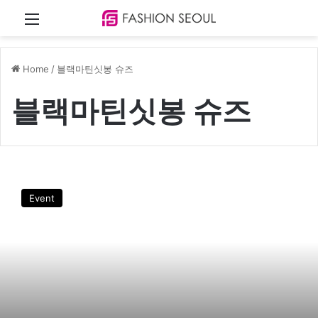
Menu
Home
/
블랙마틴싯봉 슈즈
블랙마틴싯봉 슈즈
블
랙
Event
마
틴
싯
봉
,
1
+
1