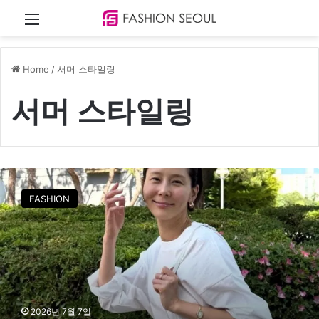
Menu
Home
/
서머 스타일링
서머 스타일링
김
나
FASHION
영
에
게
배
우
는
미
니
2026년 7월 7일