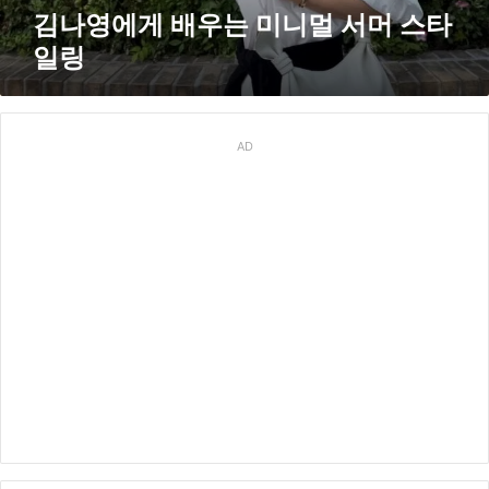
멀
김나영에게 배우는 미니멀 서머 스타
서
일링
머
스
타
일
링
AD