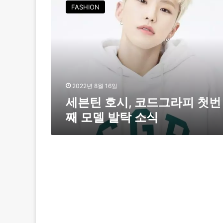
븐
FASHION
틴
호
시
,
코
드
그
라
2022년 8월 16일
피
세븐틴 호시, 코드그라피 첫번
첫
째 모델 발탁 소식
번
째
모
델
발
탁
소
식