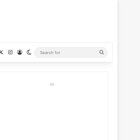
cebook
X
Instagram
Log In
Switch skin
Search
for
AD