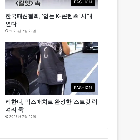
FASHION
한국패션협회, ‘입는 K-콘텐츠’ 시대
연다
2026년 7월 29일
FASHION
리한나, 믹스매치로 완성한 ‘스트릿 럭
셔리 룩’
2026년 7월 22일