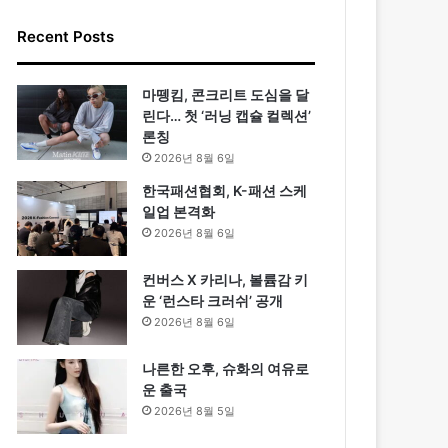
Recent Posts
마뗑킴, 콘크리트 도심을 달
린다… 첫 ‘러닝 캡슐 컬렉션’
론칭
2026년 8월 6일
한국패션협회, K-패션 스케
일업 본격화
2026년 8월 6일
컨버스 X 카리나, 볼륨감 키
운 ‘런스타 크러쉬’ 공개
2026년 8월 6일
나른한 오후, 슈화의 여유로
운 출국
2026년 8월 5일