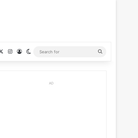
cebook
X
Instagram
Log In
Switch skin
Search
for
AD