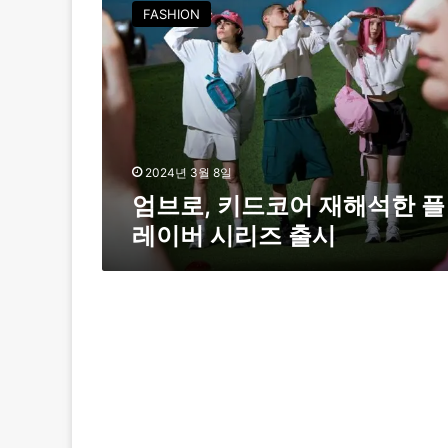
브
FASHION
로
,
키
드
코
어
재
2024년 3월 8일
해
엄브로, 키드코어 재해석한 플
석
레이버 시리즈 출시
한
플
레
이
버
시
리
즈
출
시