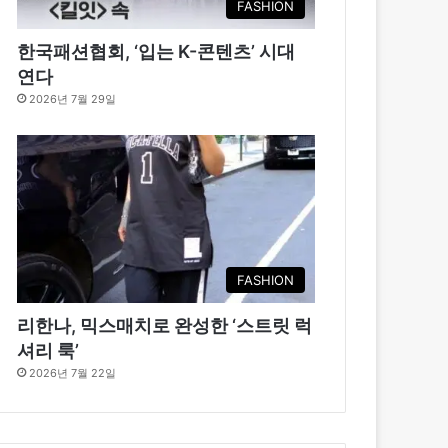
FASHION
한국패션협회, ‘입는 K-콘텐츠’ 시대
연다
2026년 7월 29일
FASHION
리한나, 믹스매치로 완성한 ‘스트릿 럭
셔리 룩’
2026년 7월 22일