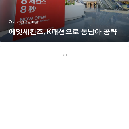
패
션
으
로
2025년 7월 11일
동
에잇세컨즈, K패션으로 동남아 공략
남
아
공
략
AD