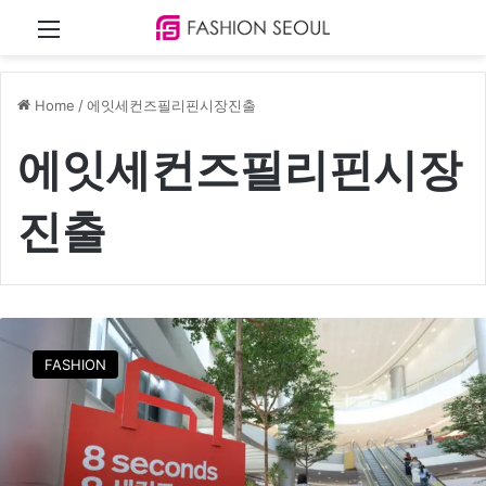
Menu
Home
/
에잇세컨즈필리핀시장진출
에잇세컨즈필리핀시장
진출
에
잇
FASHION
세
컨
즈
,
K