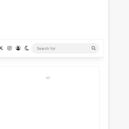
cebook
X
Instagram
Log In
Switch skin
Search
for
AD