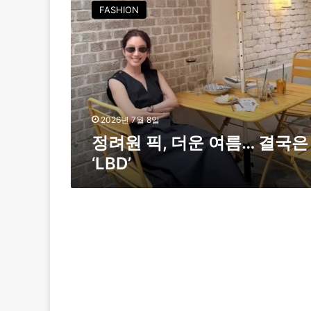
려
FASHION
원
픽
,
더
운
여
름
…
2026년 7월 8일
결
정려원 픽, 더운 여름… 결국은
국
‘LBD’
은
‘
L
B
D
’