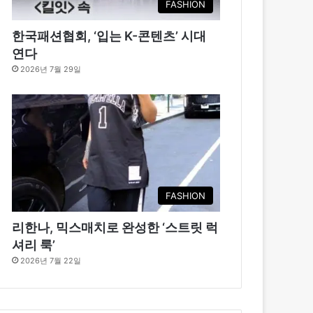
FASHION
한국패션협회, ‘입는 K-콘텐츠’ 시대
연다
2026년 7월 29일
FASHION
리한나, 믹스매치로 완성한 ‘스트릿 럭
셔리 룩’
2026년 7월 22일