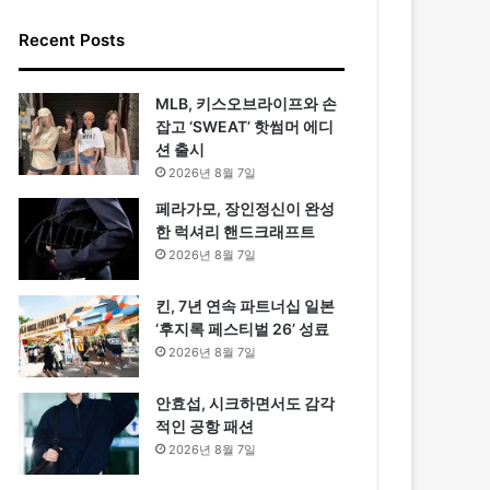
Recent Posts
MLB, 키스오브라이프와 손
잡고 ‘SWEAT’ 핫썸머 에디
션 출시
2026년 8월 7일
페라가모, 장인정신이 완성
한 럭셔리 핸드크래프트
2026년 8월 7일
킨, 7년 연속 파트너십 일본
‘후지록 페스티벌 26’ 성료
2026년 8월 7일
안효섭, 시크하면서도 감각
적인 공항 패션
2026년 8월 7일