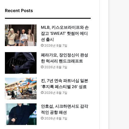
Recent Posts
MLB, 키스오브라이프와 손
잡고 ‘SWEAT’ 핫썸머 에디
션 출시
2026년 8월 7일
페라가모, 장인정신이 완성
한 럭셔리 핸드크래프트
2026년 8월 7일
킨, 7년 연속 파트너십 일본
‘후지록 페스티벌 26’ 성료
2026년 8월 7일
안효섭, 시크하면서도 감각
적인 공항 패션
2026년 8월 7일