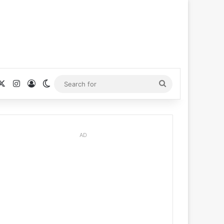
cebook
X
Instagram
Log In
Switch skin
Search
for
AD