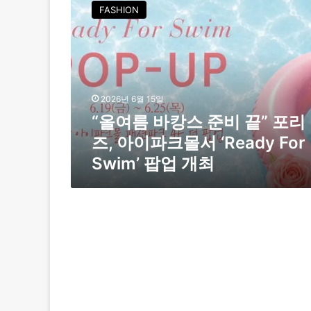
올
FASHION
여
름
바
캉
스
준
2026년 6월 15일
비
“올여름 바캉스 준비 끝” 포리
끝
”
즈, 아이파크몰서 ‘Ready For
포
Swim’ 팝업 개최
리
즈
,
아
이
파
크
몰
서
‘
R