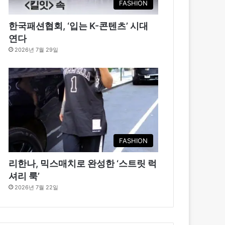
FASHION
한국패션협회, ‘입는 K-콘텐츠’ 시대
연다
2026년 7월 29일
FASHION
리한나, 믹스매치로 완성한 ‘스트릿 럭
셔리 룩’
2026년 7월 22일