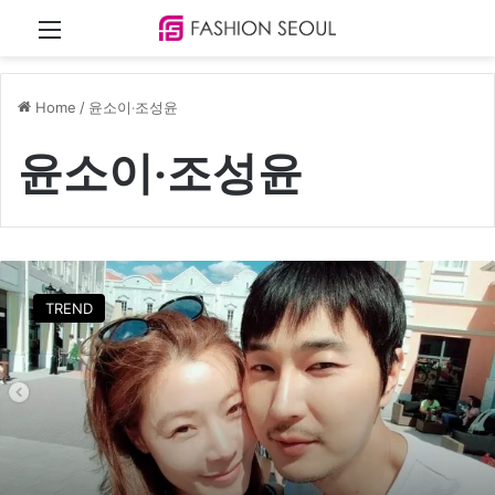
Menu
Home
/
윤소이‧조성윤
윤소이‧조성윤
윤
소
TREND
이
‧
조
성
윤
,
결
혼