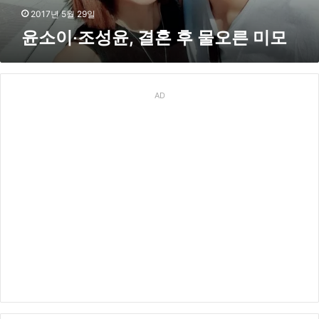
후
2017년 5월 29일
물
윤소이‧조성윤, 결혼 후 물오른 미모
오
른
미
모
AD