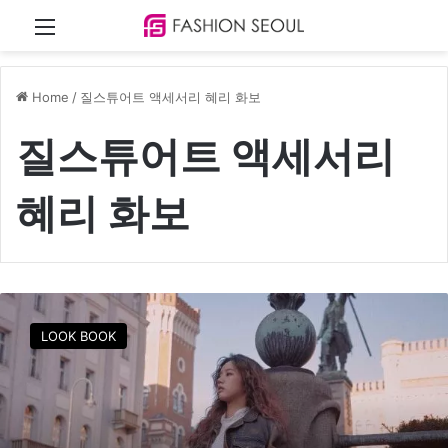
Menu
Home
/
질스튜어트 액세서리 혜리 화보
질스튜어트 액세서리
혜리 화보
혜
리
LOOK BOOK
,
시
크
한
표