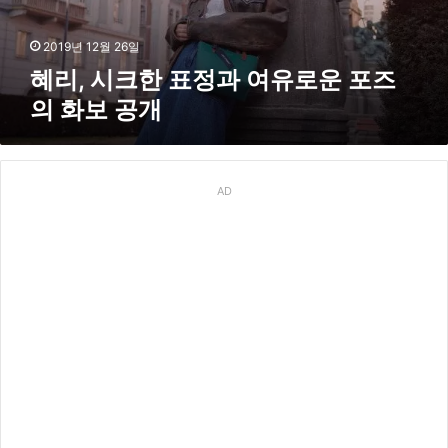
정
과
여
2019년 12월 26일
유
혜리, 시크한 표정과 여유로운 포즈
로
의 화보 공개
운
포
즈
의
화
AD
보
공
개