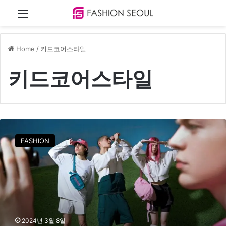
Menu
Home
/
키드코어스타일
키드코어스타일
엄
브
FASHION
로
,
키
드
코
어
재
2024년 3월 8일