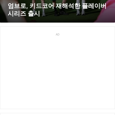
해
엄브로, 키드코어 재해석한 플레이버
석
시리즈 출시
한
플
레
이
버
AD
시
리
즈
출
시