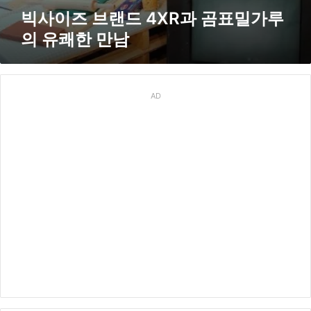
유
빅사이즈 브랜드 4XR과 곰표밀가루
쾌
의 유쾌한 만남
한
만
남
AD