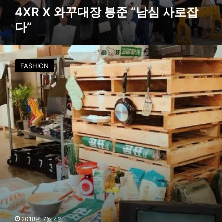
”
4XR X 와꾸대장 봉준 “남심 사로잡
다”
빅
사
FASHION
이
즈
브
랜
드
4
X
R
과
곰
표
밀
가
루
의
2018년 7월 4일