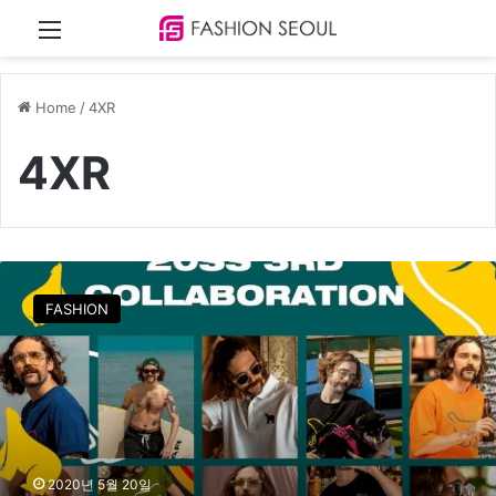
Menu
Home
/
4XR
4XR
4
X
FASHION
R
X
곰
표
밀
가
루
,
2020년 5월 20일