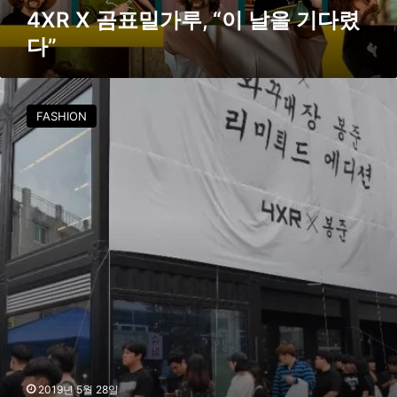
“
4XR X 곰표밀가루, “이 날을 기다렸
이
다”
날
을
기
4
다
X
FASHION
렸
R
다
X
”
와
꾸
대
장
봉
준
“
남
심
사
로
잡
다
2019년 5월 28일