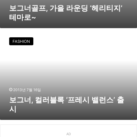
테
보그너골프, 가을 라운딩 ‘헤리티지’
마
테마로~
로
~
보
그
FASHION
너
,
컬
러
블
록
‘
프
2013년 7월 16일
레
보그너, 컬러블록 ‘프레시 밸런스’ 출
시
시
밸
런
스
’
출
AD