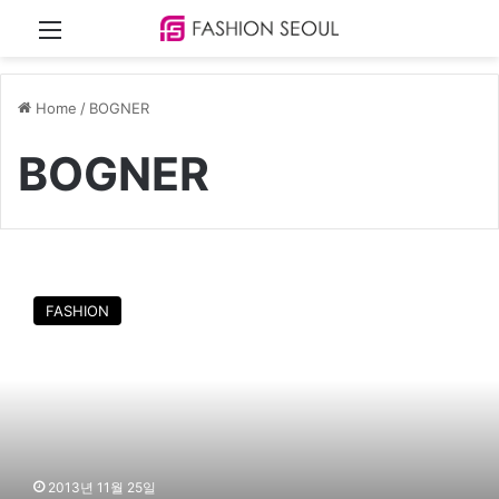
Menu
Home
/
BOGNER
BOGNER
보
그
FASHION
너
골
프
,
최
고
급
충
2013년 11월 25일