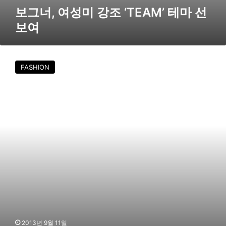
선
보그너, 여성미 강조 ‘TEAM’ 테마 선
보
보여
여
보
그
FASHION
너
골
프
,
가
을
라
운
딩
‘
헤
리
티
지
’
2013년 9월 11일