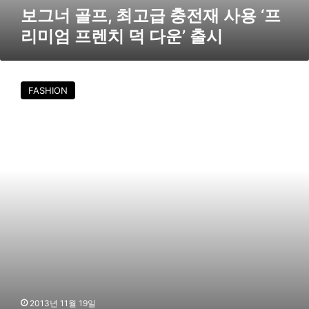
전
보그너 골프, 최고급 충전재 사용 ‘프
재
리미엄 프렌치 덕 다운’ 출시
사
용
‘
보
프
그
FASHION
리
너
미
,
엄
여
프
성
렌
미
치
강
덕
조
다
‘
운
T
’
E
출
A
시
M
’
테
마
2013년 11월 19일