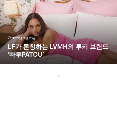
유
론
통
칭
망
하
확
는
대
L
V
M
2023년 3월 28일
H
LF가 론칭하는 LVMH의 루키 브랜드
의
‘빠투PATOU’
루
키
브
랜
드
AD
‘
빠
투
P
A
T
O