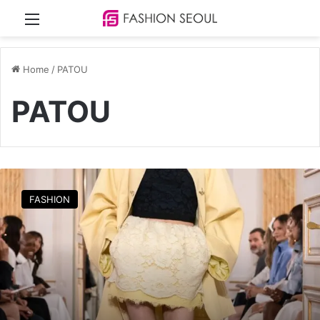
Menu
Home
/
PATOU
PATOU
L
F
FASHION
빠
투
,
파
리
서
2
6