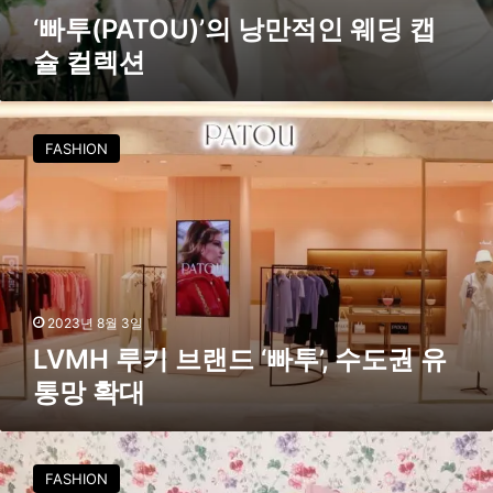
딩
‘빠투(PATOU)’의 낭만적인 웨딩 캡
캡
슐 컬렉션
슐
컬
렉
L
션
V
FASHION
M
H
루
키
브
랜
드
‘
2023년 8월 3일
빠
LVMH 루키 브랜드 ‘빠투’, 수도권 유
투
통망 확대
’
,
수
L
도
F
FASHION
권
가