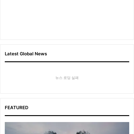
U
’
Latest Global News
뉴스 로딩 실패
FEATURED