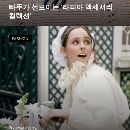
션
빠뚜가 선보이는 ‘라피아 액세서리
’
컬렉션’
‘
빠
FASHION
투
(
P
A
T
O
U
)
’
의
낭
만
적
인
웨
2025년 4월 3일