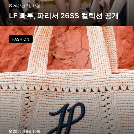
S
2025년 7월 16일
S
LF 빠투, 파리서 26SS 컬렉션 공개
컬
렉
션
빠
공
뚜
FASHION
개
가
선
보
이
는
‘
라
피
아
액
세
서
리
컬
렉
2025년 6월 10일