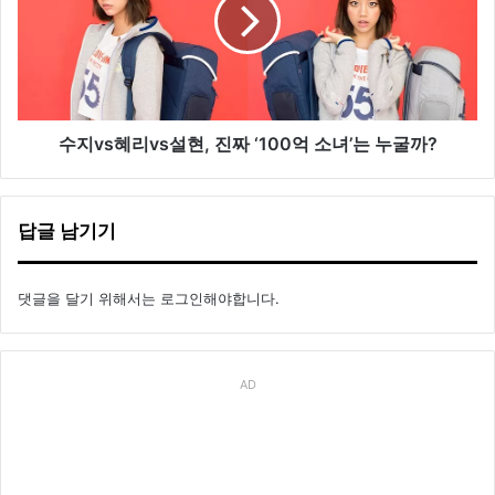
츠
s
1
혜
6
리
’
v
첫
s
번
설
째
현
수지vs혜리vs설현, 진짜 ‘100억 소녀’는 누굴까?
영
,
상
진
공
짜
답글 남기기
개
‘
1
0
댓글을 달기 위해서는
로그인
해야합니다.
0
억
소
녀
AD
’
는
누
굴
까