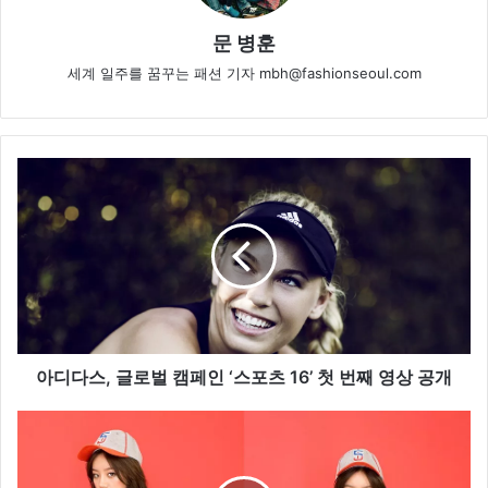
문 병훈
세계 일주를 꿈꾸는 패션 기자 mbh@fashionseoul.com
아
디
다
스
,
글
로
벌
캠
페
아디다스, 글로벌 캠페인 ‘스포츠 16’ 첫 번째 영상 공개
인
‘
수
스
지
포
v