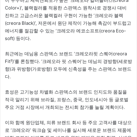
이 우수하고 세탁견뢰도가 높은 ‘크레오라 컬러플러스(creora
Color+)’, 블랙컬러를 적용한 스판덱스 원착사로 경쟁사 대비
진하고 고급스러운 블랙컬러 구현이 가능한 ‘크레오라 블랙
(creora Black)’, 저온에서 원단 제작이 가능해 촉감이 부드럽고
에너지를 절감할 수 있는 ‘크레오라 에코소프트(creora Eco-
soft) 등이다.
최근에는 데님용 스판덱스 브랜드 ‘크레오라핏 스퀘어creora
Fit²)’를 론칭했다. ‘크레오라 핏 스퀘어’는 데님의 경방향(세로방
향)과 위방향(가로방향) 모두에 신축성을 주는 스판덱스 브랜드
다.
효성은 고기능성 차별화 스판덱스의 브랜드 인지도와 품질을
적극 알리기 위해 브라질, 프랑스, 중국, 인도네시아 등 글로벌
주요 거점 시장에서 개최되는 전시회 참가를 늘릴 계획이다.
이와 함께 원단업체, 의류 브랜드 회사 등 주요 고객사를 대상으
로 ‘크레오라’ 워크숍 및 세미나를 실시해 새로운 브랜드 제품에