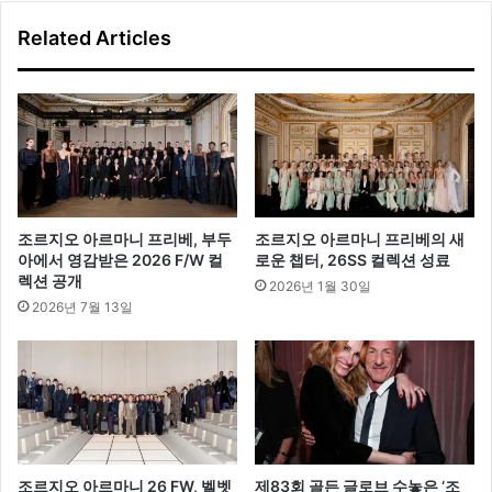
'
이
Related Articles
워
가
커
실
'
래
요
”
조르지오 아르마니 프리베, 부두
조르지오 아르마니 프리베의 새
아에서 영감받은 2026 F/W 컬
로운 챕터, 26SS 컬렉션 성료
렉션 공개
2026년 1월 30일
2026년 7월 13일
조르지오 아르마니 26 FW, 벨벳
제83회 골든 글로브 수놓은 ‘조