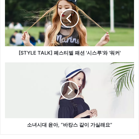
S
T
Y
L
E
T
A
L
K
[STYLE TALK] 페스티벌 패션 '시스루'와 '워커'
]
페
소
스
녀
티
시
벌
대
패
윤
션
아
'
,
시
“
스
바
루
캉
소녀시대 윤아, “바캉스 같이 가실래요”
'
스
와
같