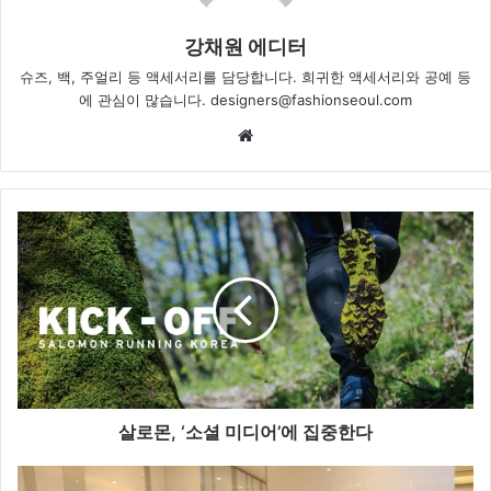
강채원 에디터
슈즈, 백, 주얼리 등 액세서리를 담당합니다. 희귀한 액세서리와 공예 등
에 관심이 많습니다. designers@fashionseoul.com
We
bsi
te
살
로
몬
,
‘
소
셜
미
디
어
살로몬, ‘소셜 미디어’에 집중한다
’
에
현