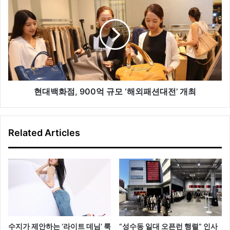
집
대
중
백
한
화
다
점
,
9
0
0
억
현대백화점, 900억 규모 ‘해외패션대전’ 개최
규
모
‘
Related Articles
해
외
패
션
대
전
’
개
최
수지가 제안하는 ‘라이트 데님’ 룩
“성수동 일대 오픈런 행렬” 인사