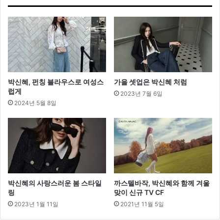
7
S
/
S
오
사
카
컬
박신혜, 펀칭 블라우스로 여성스
가을 셋업은 박신혜 처럼
렉
럽게
2023년 7월 6일
션
2024년 5월 8일
진
행
박신혜의 사랑스러운 봄 스타일
까스텔바작, 박신혜와 함께 겨울
링
맞이 신규 TV CF
2023년 1월 11일
2021년 11월 5일