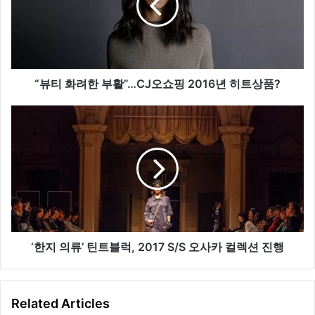
려
한
부
활
”
…
“뷰티 화려한 부활”…CJ오쇼핑 2016년 히트상품?
C
J
‘
오
한
쇼
지
핑
의
2
류
0
’
1
틴
6
트
년
블
히
럭
‘한지 의류’ 틴트블럭, 2017 S/S 오사카 컬렉션 진행
트
,
상
2
품
0
Related Articles
?
1