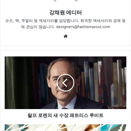
강채원 에디터
슈즈, 백, 주얼리 등 액세서리를 담당합니다. 희귀한 액세서리와 공예 등
에 관심이 많습니다. designers@fashionseoul.com
We
bsi
te
랄
프
로
렌
의
새
수
장
패
트
랄프 로렌의 새 수장 패트리스 루비트
리
스
박