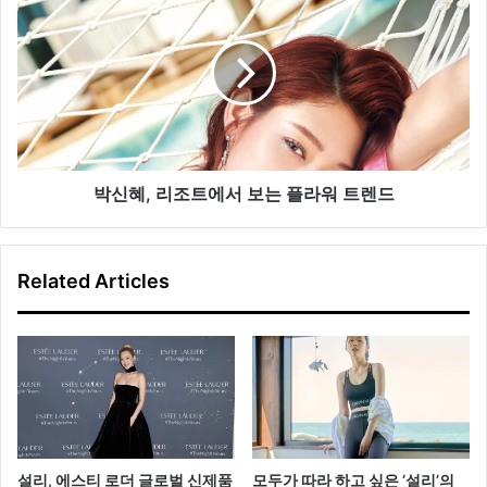
루
신
비
혜
트
,
리
조
트
에
서
보
박신혜, 리조트에서 보는 플라워 트렌드
는
플
라
Related Articles
워
트
렌
드
설리, 에스티 로더 글로벌 신제품
모두가 따라 하고 싶은 ‘설리’의