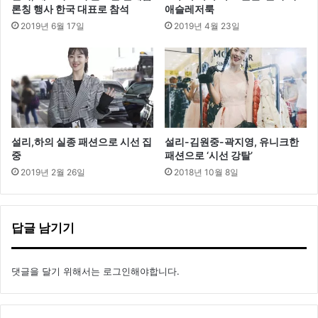
론칭 행사 한국 대표로 참석
애슬레저룩
2019년 6월 17일
2019년 4월 23일
설리,하의 실종 패션으로 시선 집
설리-김원중-곽지영, 유니크한
중
패션으로 ‘시선 강탈’
2019년 2월 26일
2018년 10월 8일
답글 남기기
댓글을 달기 위해서는
로그인
해야합니다.