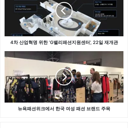
업
혁
명
위
한
‘
G
4차 산업혁명 위한 ‘G밸리패션지원센터’, 22일 재개관
밸
리
뉴
패
욕
션
패
지
션
원
위
센
크
터
에
’
서
,
한
2
국
뉴욕패션위크에서 한국 여성 패션 브랜드 주목
2
여
일
성
재
패