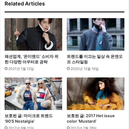
Related Articles
개
션
관
브
랜
드
주
목
패션업계, ‘온미맨드’ 소비자 위
트렌드를 이끄는 일상 속 온앤오
한 다양한 아우터로 공략
프 스타일링
2021년 1월 12일
2020년 12월 16일
보호된 글: 마이크로 트렌드
보호된 글: 2017 Hot issue
‘90’S Nostalgia’
color ‘Mustard’
2017년 9월 11일
2017년 7월 28일