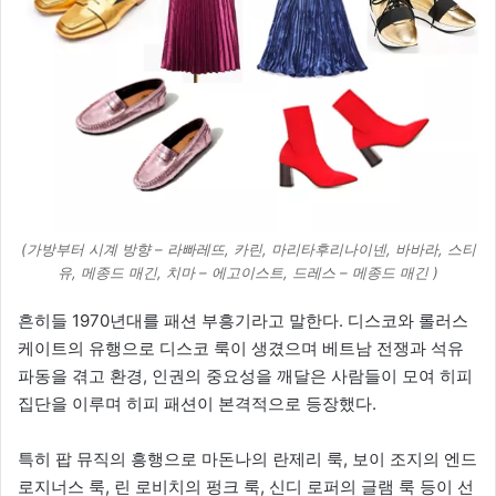
(가방부터 시계 방향 – 라빠레뜨, 카린, 마리타후리나이넨, 바바라, 스티
유, 메종드 매긴, 치마 – 에고이스트, 드레스 – 메종드 매긴 )
흔히들 1970년대를 패션 부흥기라고 말한다. 디스코와 롤러스
케이트의 유행으로 디스코 룩이 생겼으며 베트남 전쟁과 석유
파동을 겪고 환경, 인권의 중요성을 깨달은 사람들이 모여 히피
집단을 이루며 히피 패션이 본격적으로 등장했다.
특히 팝 뮤직의 흥행으로 마돈나의 란제리 룩, 보이 조지의 엔드
로지너스 룩, 린 로비치의 펑크 룩, 신디 로퍼의 글램 룩 등이 선