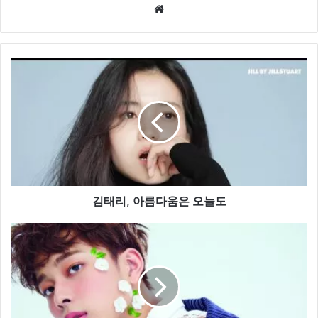
We
bsi
te
김
태
리
,
아
름
다
움
은
오
김태리, 아름다움은 오늘도
늘
도
유
선
호
,
로
미