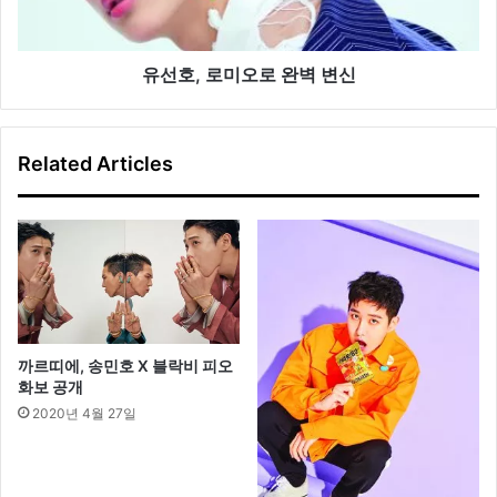
오
로
완
벽
유선호, 로미오로 완벽 변신
변
신
Related Articles
까르띠에, 송민호 X 블락비 피오
화보 공개
2020년 4월 27일