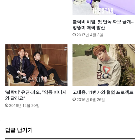
블락비 비범, 첫 단독 화보 공개…
엉뚱미 매력 발산
2017년 4월 3일
‘블락비’ 유권‧피오, “악동 이미지
고태용, 11번가와 협업 프로젝트
와 달라요”
2016년 9월 26일
2016년 12월 20일
답글 남기기