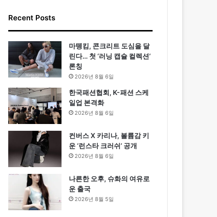
Recent Posts
마뗑킴, 콘크리트 도심을 달
린다… 첫 ‘러닝 캡슐 컬렉션’
론칭
2026년 8월 6일
한국패션협회, K-패션 스케
일업 본격화
2026년 8월 6일
컨버스 X 카리나, 볼륨감 키
운 ‘런스타 크러쉬’ 공개
2026년 8월 6일
나른한 오후, 슈화의 여유로
운 출국
2026년 8월 5일