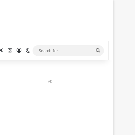
cebook
X
Instagram
Log In
Switch skin
Search
for
AD