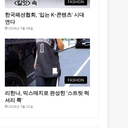
FASHION
한국패션협회, ‘입는 K-콘텐츠’ 시대
연다
2026년 7월 29일
FASHION
리한나, 믹스매치로 완성한 ‘스트릿 럭
셔리 룩’
2026년 7월 22일