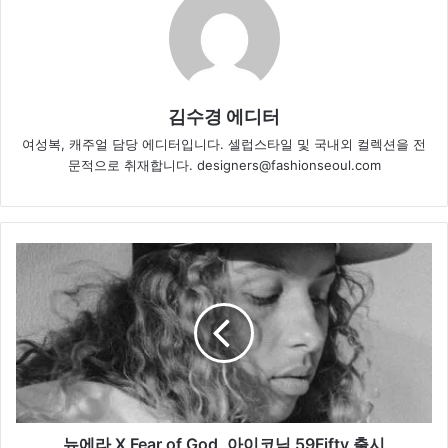
김수경 에디터
여성복, 캐주얼 담당 에디터입니다. 셀럽스타일 및 국내외 컬렉션을 전
문적으로 취재합니다. designers@fashionseoul.com
뉴
에
라
X
Fear
of
God,
아
이
코
뉴에라 X Fear of God, 아이코닉 59Fifty 출시