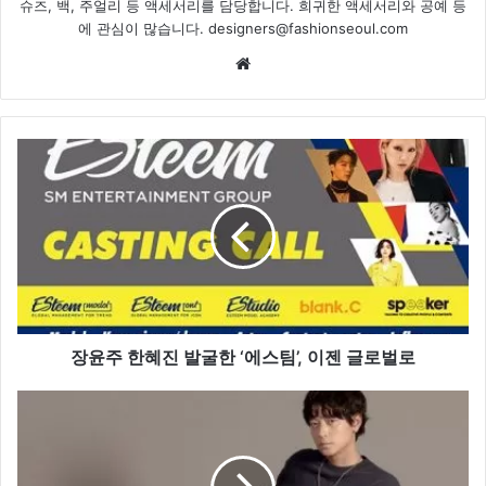
슈즈, 백, 주얼리 등 액세서리를 담당합니다. 희귀한 액세서리와 공예 등
에 관심이 많습니다. designers@fashionseoul.com
Website
장
윤
주
한
혜
진
발
굴
한
‘에
장윤주 한혜진 발굴한 ‘에스팀’, 이젠 글로벌로
스
팀’,
강
이
동
젠
원,
글
크