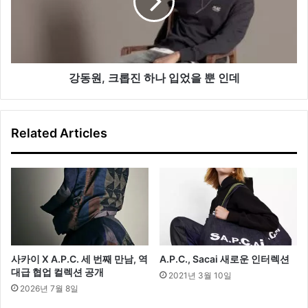
로
롭
벌
진
로
하
나
입
었
강동원, 크롭진 하나 입었을 뿐 인데
을
뿐
인
Related Articles
데
사카이 X A.P.C. 세 번째 만남, 역
A.P.C., Sacai 새로운 인터렉션
대급 협업 컬렉션 공개
2021년 3월 10일
2026년 7월 8일