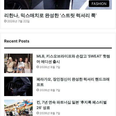
FASHION
리한나, 믹스매치로 완성한 ‘스트릿 럭셔리 룩’
2026년 7월 22일
Recent Posts
MLB, 키스오브라이프와 손잡고 ‘SWEAT’ 핫썸
머 에디션 출시
2026년 8월 7일
페라가모, 장인정신이 완성한 럭셔리 핸드크래
프트
2026년 8월 7일
킨, 7년 연속 파트너십 일본 ‘후지록 페스티벌
26’ 성료
2026년 8월 7일