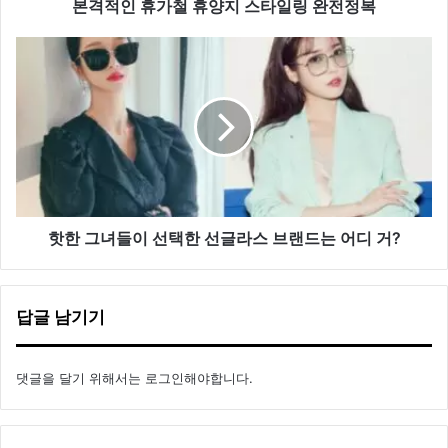
지
본격적인 휴가철 휴양지 스타일링 완전정복
스
타
핫
일
한
링
그
완
녀
전
들
정
이
복
선
택
한
선
핫한 그녀들이 선택한 선글라스 브랜드는 어디 거?
글
라
스
답글 남기기
브
랜
드
댓글을 달기 위해서는
로그인
해야합니다.
는
어
디
거?