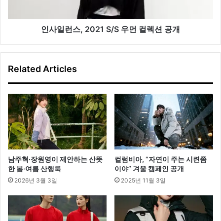
우
먼
컬
인사일런스, 2021 S/S 우먼 컬렉션 공개
렉
션
공
Related Articles
개
남주혁·장원영이 제안하는 산뜻
컬럼비아, “자연이 주는 시련쯤
한 봄·여름 산행룩
이야” 겨울 캠페인 공개
2026년 3월 3일
2025년 11월 3일