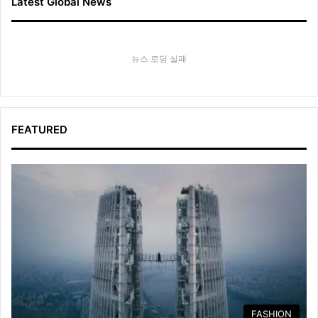
Latest Global News
뉴스 로딩 실패
FEATURED
FASHION