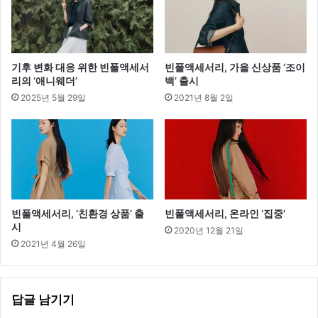
즈
펀
딩
기후 변화 대응 위한 빈폴액세서
빈폴액세서리, 가을 신상품 ‘조이
리의 ‘애니웨더’
백’ 출시
2025년 5월 29일
2021년 8월 2일
빈폴액세서리, ‘친환경 상품’ 출
빈폴액세서리, 온라인 ‘집중’
시
2020년 12월 21일
2021년 4월 26일
답글 남기기