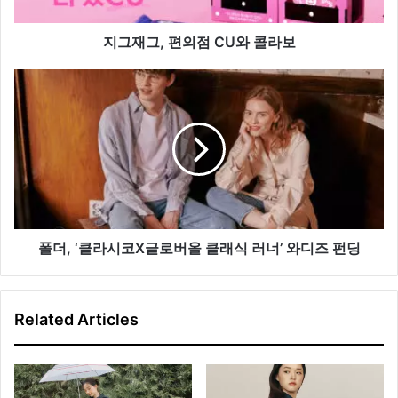
CU
와
콜
지그재그, 편의점 CU와 콜라보
라
보
폴
더,
‘클
라
시
코
X
글
로
버
폴더, ‘클라시코X글로버올 클래식 러너’ 와디즈 펀딩
올
클
래
Related Articles
식
러
너’
와
디