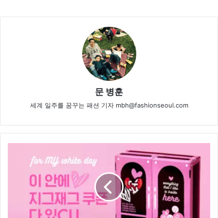
문 병훈
세계 일주를 꿈꾸는 패션 기자 mbh@fashionseoul.com
지
그
재
그,
편
의
점