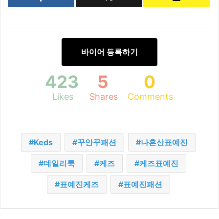
바이어 등록하기
423
5
0
Likes
Shares
Comments
Keds
꾸안꾸패션
나혼산표예진
데일리룩
케즈
케즈표예진
표예진케즈
표예진패션