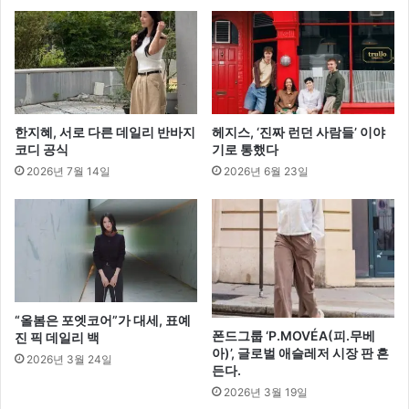
쇼
한지혜, 서로 다른 데일리 반바지
헤지스, ‘진짜 런던 사람들’ 이야
코디 공식
기로 통했다
2026년 7월 14일
2026년 6월 23일
“올봄은 포엣코어”가 대세, 표예
폰드그룹 ‘P.MOVÉA(피.무베
진 픽 데일리 백
아)’, 글로벌 애슬레저 시장 판 흔
2026년 3월 24일
든다.
2026년 3월 19일