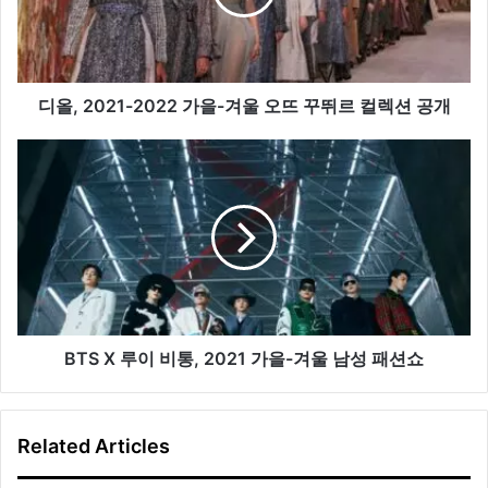
을-
겨
울
오
뜨
디올, 2021-2022 가을-겨울 오뜨 꾸뛰르 컬렉션 공개
꾸
뛰
BTS
르
X
컬
루
렉
이
션
비
공
통,
개
2021
가
을-
겨
BTS X 루이 비통, 2021 가을-겨울 남성 패션쇼
울
남
성
Related Articles
패
션