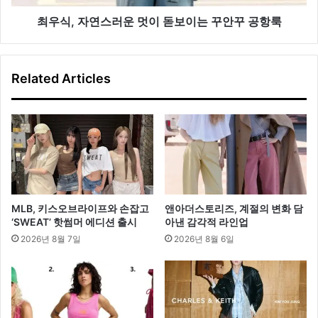
하
멋
이
최우식, 자연스러운 멋이 돋보이는 꾸안꾸 공항룩
돋
보
이
Related Articles
는
꾸
안
꾸
공
항
룩
MLB, 키스오브라이프와 손잡고
앤아더스토리즈, 계절의 변화 담
‘SWEAT’ 핫썸머 에디션 출시
아낸 감각적 라인업
2026년 8월 7일
2026년 8월 6일