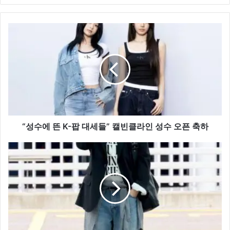
“성
수
에
뜬
K-
팝
대
세
들”
캘
“성수에 뜬 K-팝 대세들” 캘빈클라인 성수 오픈 축하
빈
클
최
라
우
인
식,
성
자
수
연
오
스
픈
러
축
운