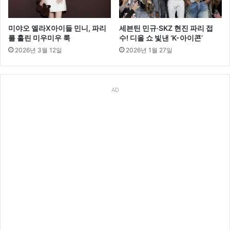
미야오 엘라X아이들 민니, 파리
세븐틴 민규·SKZ 현진 파리 접
를 홀린 미우미우 룩
수! 디올 쇼 빛낸 ‘K-아이콘’
2026년 3월 12일
2026년 1월 27일
AD