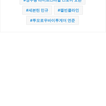
성수동 라이프스타일 스토어 오픈
세븐틴 민규
캘빈클라인
투모로우바이투게더 연준