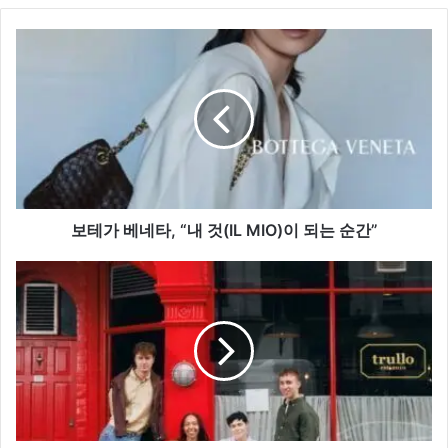
보
테
가
베
네
타,
“내
것
(IL
MIO)
보테가 베네타, “내 것(IL MIO)이 되는 순간”
이
되
헤
는
지
순
스,
간”
‘진
짜
런
던
사
람