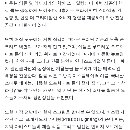
이루는 의류 및 액세서리와 함께 스타일링되어 이번 시즌의 핵
심 룩을 생생하게 보여준다. 3층에는 프라이빗한 스타일링 컨
설팅 및 한층 더 프리미엄한 소비자 경험을 제공하기 위한 전용
공간이 마련되어 있다.
또한 매장 곳곳에는 거친 질감이 그대로 드러난 기존의 노출 콘
크리트 벽면과 보가 자리 잡고 있으며, 이들은 부드러운 오프화
이트 톤의 석회 라임 워시로 마감되었다. 여기에 따뜻한 뉴트럴
컬러, 천연 자재, 그리고 건물 본연의 인더스트리얼한 톤이 더해
져 캘빈클라인의 상징적인 제품들을 돋보이게 하는 매력적인
배경을 완성한다. 짚을 섞은 회반죽 디스플레이 테이블, 국내산
소나무 테이블, 따뜻한 오프화이트 톤의 철제 집기, 그리고 거창
화강암을 깎아 만든 카운터 및 기단 등 한국의 소재를 활용한 요
소들이 소재와 장인정신을 표현했다.
또한 매장 전반에서 한지 스크린을 만나볼 수 있으며, 커스텀 제
작된 러그, 프레지오시 라이팅(Preziosi Lighting)의 종이 벽등,
지역 아티스트들의 예술 작품, 그리고 엄선된 빈티지 오브제들