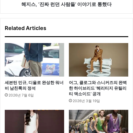
들’
헤지스, ‘진짜 런던 사람들’ 이야기로 통했다
이
야
기
Related Articles
로
통
했
다
세븐틴 민규, 디올로 완성한 워너
어그, 클로그와 스니커즈의 완벽
비 남친룩의 정석
한 하이브리드 ‘헤리티지 유틸리
티 액소이드’ 공개
2026년 7월 6일
2026년 3월 19일