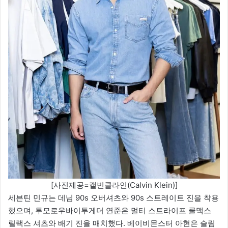
[사진제공=캘빈클라인(Calvin Klein)]
세븐틴 민규는 데님 90s 오버셔츠와 90s 스트레이트 진을 착용
했으며, 투모로우바이투게더 연준은 멀티 스트라이프 쿨맥스
릴랙스 셔츠와 배기 진을 매치했다. 베이비몬스터 아현은 슬림