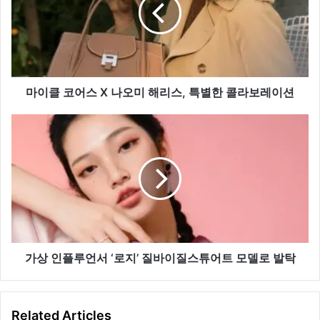
어
스
X
나
오
미
마이클 코어스 X 나오미 해리스, 특별한 콜라보레이션
해
리
가
스,
상
특
인
별
플
한
루
콜
언
라
서
보
‘로
레
지’
이
질
가상 인플루언서 ‘로지’ 질바이질스튜어트 모델로 발탁
션
바
이
질
Related Articles
스