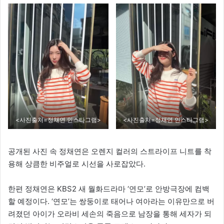
<사진출처=정채연 인스타그램>
<사진출처=정채연 인스타그램>
공개된 사진 속 정채연은 오렌지 컬러의 스트라이프 니트를 착
용해 상큼한 비주얼로 시선을 사로잡았다.
한편 정채연은 KBS2 새 월화드라마 ‘연모’로 안방극장에 컴백
할 예정이다. ‘연모’는 쌍둥이로 태어나 여아라는 이유만으로 버
려졌던 아이가 오라비 세손의 죽음으로 남장을 통해 세자가 되