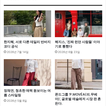
튜
어
트
모
델
로
발
탁
한지혜, 서로 다른 데일리 반바지
헤지스, ‘진짜 런던 사람들’ 이야
코디 공식
기로 통했다
2026년 7월 14일
2026년 6월 23일
정채연, 청초한 매력 돋보이는 여
폰드그룹 ‘P.MOVÉA(피.무베
름 스타일링
아)’, 글로벌 애슬레저 시장 판 흔
2026년 5월 8일
든다.