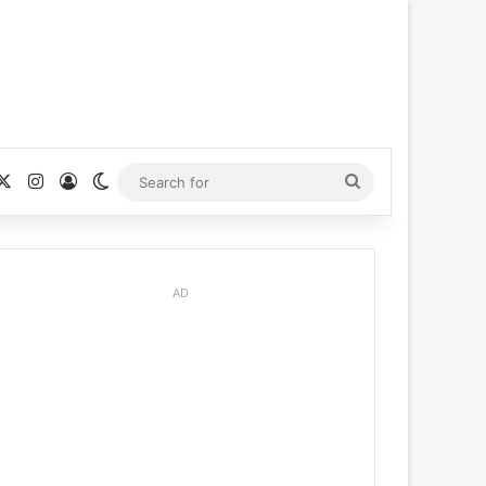
cebook
X
Instagram
Log In
Switch skin
Search
for
AD