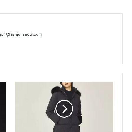
@fashionseoul.com
미
즈
노
골
프
어
패
럴,