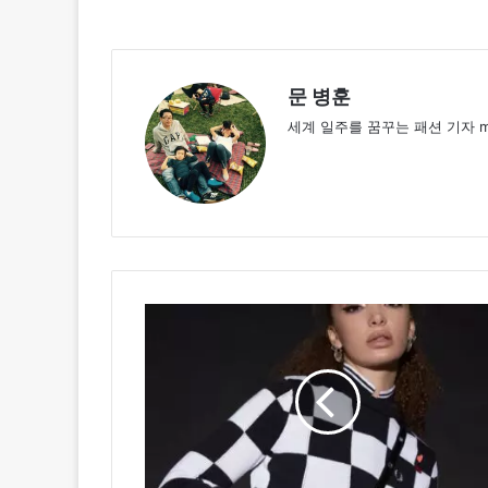
문 병훈
세계 일주를 꿈꾸는 패션 기자 mbh
프
레
드
페
리,
에
이
미