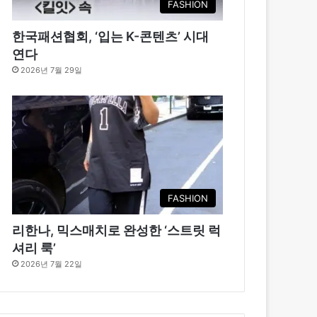
FASHION
한국패션협회, ‘입는 K-콘텐츠’ 시대
연다
2026년 7월 29일
FASHION
리한나, 믹스매치로 완성한 ‘스트릿 럭
셔리 룩’
2026년 7월 22일