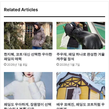
Related Articles
한지혜, 코트 대신 선택한 우아한
주우재, 패딩 하나로 완성한 겨울
패딩의 매력
캐주얼 정석
2026년 1월 8일
2026년 1월 7일
패딩도 우아하게, 장원영이 선택
배우 표예진, 패딩도 코트처럼 우
한 ‘슬림 & 볼륨’ 다운
아하게…