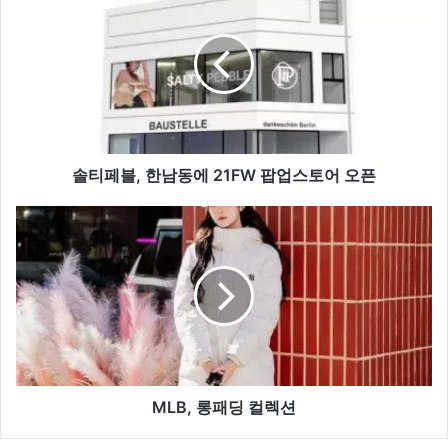
티
페
블,
한
남
동
에
21FW
팝
솔티페블, 한남동에 21FW 팝업스토어 오픈
업
스
MLB,
토
롱
어
패
오
딩
픈
컬
렉
션
MLB, 롱패딩 컬렉션