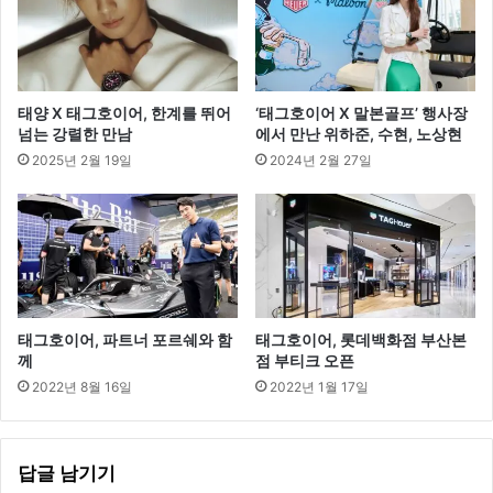
태양 X 태그호이어, 한계를 뛰어
‘태그호이어 X 말본골프’ 행사장
넘는 강렬한 만남
에서 만난 위하준, 수현, 노상현
2025년 2월 19일
2024년 2월 27일
태그호이어, 파트너 포르쉐와 함
태그호이어, 롯데백화점 부산본
께
점 부티크 오픈
2022년 8월 16일
2022년 1월 17일
답글 남기기