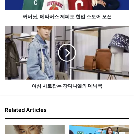
제
페
토
커버낫, 메타버스 제페토 협업 스토어 오픈
협
업
여
스
심
토
사
어
로
오
잡
픈
는
강
다
니
엘
여심 사로잡는 강다니엘의 데님룩
의
데
님
Related Articles
룩