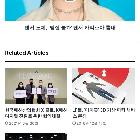
근
접
룩
불
가’
댄
서
댄서 노제, ‘범접 불가’ 댄서 카리스마 뽐내
카
리
스
Related Articles
마
뽐
내
한국패션산업협회 X 클로, K패션
LF몰, ‘마이핏’ 3D 가상 피팅 서비
디지털 전환을 위한 협약체결
스 론칭
2021년 3월 30일
2018년 12월 17일