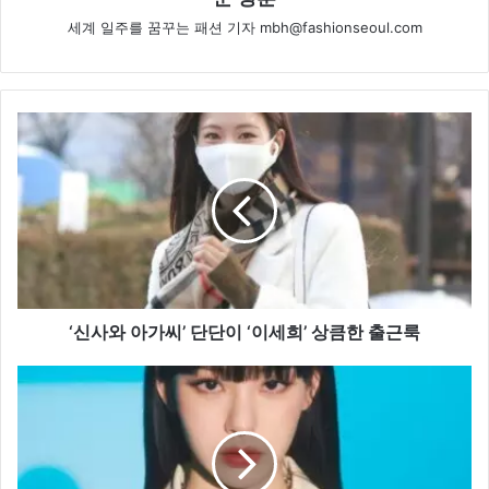
세계 일주를 꿈꾸는 패션 기자 mbh@fashionseoul.com
‘신
사
와
아
가
씨’
단
단
이
‘이
‘신사와 아가씨’ 단단이 ‘이세희’ 상큼한 출근룩
세
희’
댄
상
서
큼
노
한
제,
출
‘범