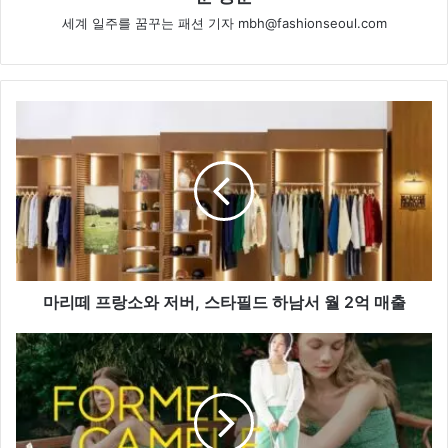
세계 일주를 꿈꾸는 패션 기자 mbh@fashionseoul.com
마
리
떼
프
랑
소
와
저
버,
스
마리떼 프랑소와 저버, 스타필드 하남서 월 2억 매출
타
필
포
드
멜
하
카
남
멜
서
레,
월
유