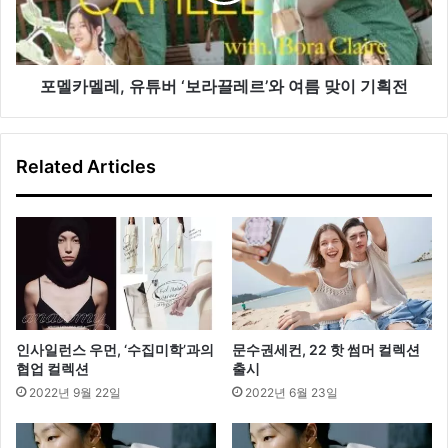
2
튜
억
버
매
‘보
출
라
포멜카멜레, 유튜버 ‘보라끌레르’와 여름 맞이 기획전
끌
레
르’와
Related Articles
여
름
맞
이
기
획
전
인사일런스 우먼, ‘수집미학’과의
문수권세컨, 22 핫 썸머 컬렉션
협업 컬렉션
출시
2022년 9월 22일
2022년 6월 23일