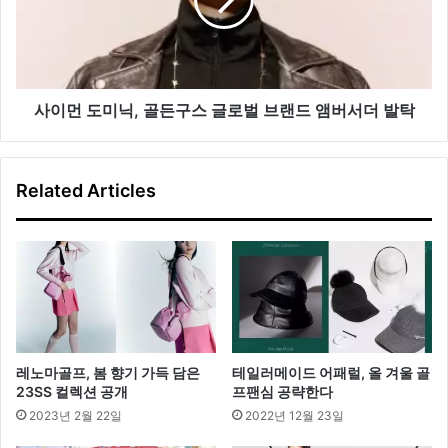
텐
미
츠
닉,
강
골
화
든
구
스
사이먼 도미닉, 골든구스 글로벌 브랜드 앰버서더 발탁
글
로
벌
Related Articles
브
랜
드
앰
버
서
더
발
탁
레노마골프, 봄 향기 가득 담은
테일러메이드 어패럴, 올 겨울 골
23SS 컬렉션 공개
프팬심 공략한다
2023년 2월 22일
2022년 12월 23일