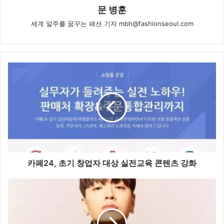
문 병훈
세계 일주를 꿈꾸는 패션 기자 mbh@fashionseoul.com
카
페
24,
초
기
창
업
자
대
상
카페24, 초기 창업자 대상 실전교육 콘텐츠 강화
실
전
사
교
이
육
먼
콘
도