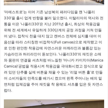
‘마에스트로’는 이어 기존 남성복의 패러다임을 깬 ‘나폴리
330’을 출시 업계 반향을 불러 일으켰다. 이탈리아의 역사와 전
통을 이은 ‘나폴리330’은 지난 2011년 출시, 최상의 착용감을
위해 전 세계에서 유일하게 330단계의 공정 과정을 거쳐 만들
어 냈다. 접착식 천을 대지 않고 캔버스 전체에 심지를 대어 이
음선을 따라 스티칭한 비접착식(Full canvas)으로 제작됐고 이
로 인한 편안한 착용감에 자연스러운 어깨라인과 볼륨감 있는
가슴라인과 허리라인이 돋보인다. ‘나폴리330’의 재킷은 소매
와 몸판의 연결을 셔츠처럼 바느질한 ‘마니카 카미치아(Manica
Camica)’공법을 적용시켜 착용감을 극대화시켰고 장식으로 달
려 있던 단추를 실제 버튼을 채울 수 있는 ‘리얼 버튼 홀’로 만들
어 소비자들의 만족도를 배가시 켰으며 왼쪽 주머니는 배의 밑
면처럼 입체감을 주어 재킷을 착 용해도 셔츠를 입은 듯 자연스
럽다.