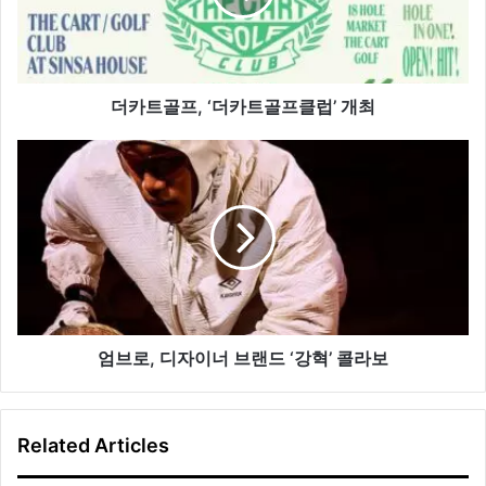
‘더
카
트
골
프
더카트골프, ‘더카트골프클럽’ 개최
클
럽’
엄
개
브
최
로,
디
자
이
너
브
랜
드
엄브로, 디자이너 브랜드 ‘강혁’ 콜라보
‘강
혁’
콜
Related Articles
라
보