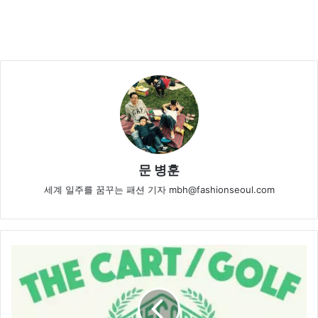
문 병훈
세계 일주를 꿈꾸는 패션 기자 mbh@fashionseoul.com
더
카
트
골
프,