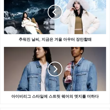
진
날
씨,
지
금
은
겨
울
추워진 날씨, 지금은 겨울 아우터 장만할때
아
우
아
터
이
장
비
만
리
할
그
때
스
타
일
에
스
아이비리그 스타일에 스트릿 웨어의 엣지를 더하다
트
릿