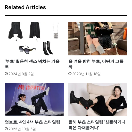
웨
Related Articles
어
의
엣
지
를
더
하
다
‘부츠’ 활용한 센스 넘치는 가을
올 겨울 방한 부츠, 어떤거 고를
룩
까
2024년 9월 2일
2023년 11월 18일
엄브로, 4인 4색 부츠 스타일링
올해 부츠 스타일링 ‘심플하거나
혹은 다채롭거나’
2023년 10월 5일