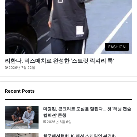
FASHION
리한나, 믹스매치로 완성한 ‘스트릿 럭셔리 룩’
2026년 7월 22일
Recent Posts
마뗑킴, 콘크리트 도심을 달린다… 첫 ‘러닝 캡슐
컬렉션’ 론칭
2026년 8월 6일
한국패션협회, K-패션 스케일업 본격화