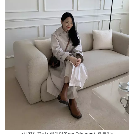
<사진제공=샘 에델만(Sam Edelman), 은료리>